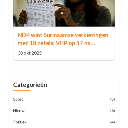
NDP wint Surinaamse verkiezingen
met 18 zetels; VHP op 17 na
vertraging
30 okt 2025
Categorieën
Sport
(8)
Nieuws
(6)
Politiek
(4)