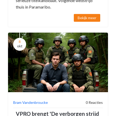
serieuze titelkandidaat. Volgende wedstrijd
thuis in Paramaribo.
Bekijk meer
8
okt
Bram Vandenbroucke
0 Reacties
VPRO brengt 'De verborgen strijd