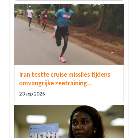
Iran testte cruise missiles tijdens
omvangrijke zeetraining
‘Sustainable Power 1404’
23 sep 2025