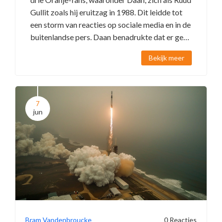
Gullit zoals hij eruitzag in 1988. Dit leidde tot
een storm van reacties op sociale media en in de
buitenlandse pers. Daan benadrukte dat er geen
kwade bedoelingen waren en hoopte dat het
Bekijk meer
toernooi net zo succesvol zou eindigen als in
1988.
7
jun
Bram Vandenbroucke
0 Reacties