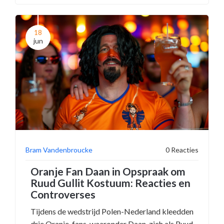
documentaire over hem werd in 2010
uitgebracht.
18
jun
Bram Vandenbroucke
0 Reacties
Oranje Fan Daan in Opspraak om
Ruud Gullit Kostuum: Reacties en
Controverses
Tijdens de wedstrijd Polen-Nederland kleedden
drie Oranje-fans, waaronder Daan, zich als Ruud