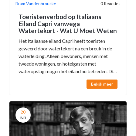
Bram Vandenbroucke
0 Reacties
Toeristenverbod op Italiaans
Eiland Capri vanwega
Watertekort - Wat U Moet Weten
Het Italiaanse eiland Capri heeft toeristen
geweerd door watertekort na een breuk in de
waterleiding. Alleen bewoners, mensen met
tweede woningen, en hotelgasten met
wateropslag mogen het eiland nu betreden. Dit
verbod is ingesteld door burgemeester Paolo
Bekijk meer
Falco en begon afgelopen zaterdag. De lokale
waterreserves dreigen snel op te raken, wat de
crisis verergert.
20
jun