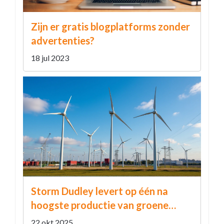
Zijn er gratis blogplatforms zonder
advertenties?
18 jul 2023
Storm Dudley levert op één na
hoogste productie van groene
energie in NL
22 okt 2025