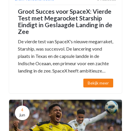
Groot Succes voor SpaceX: Vierde
Test met Megarocket Starship
Eindigt in Geslaagde Landing in de
Zee
De vierde test van SpaceX's nieuwe megarraket,
Starship, was succesvol. De lancering vond
plaats in Texas en de capsule landde in de
Indische Oceaan, een primeur voor een zachte
landing in de zee. SpaceX heeft ambitieuze
plannen voor de sterkste raket ooit. NASA zal
Bekijk meer
een aangepaste versie gebruiken als
maanlander voor de Artemis-missie.
4
jun