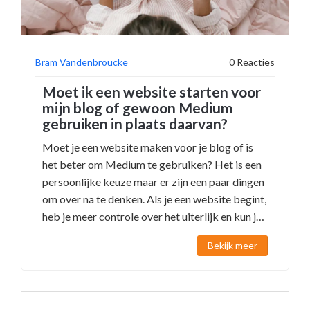
Bram Vandenbroucke
0 Reacties
Moet ik een website starten voor
mijn blog of gewoon Medium
gebruiken in plaats daarvan?
Moet je een website maken voor je blog of is
het beter om Medium te gebruiken? Het is een
persoonlijke keuze maar er zijn een paar dingen
om over na te denken. Als je een website begint,
heb je meer controle over het uiterlijk en kun je
meer functies toevoegen. Als je echter Medium
Bekijk meer
gebruikt, heb je de kracht van een groot
platform en kan je content eenvoudig worden
gedeeld met anderen. Kijk naar je doelen en
bedenk wat voor jou het beste is. Misschien is