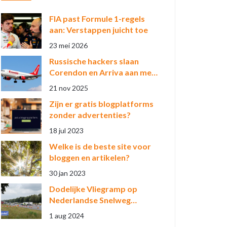
FIA past Formule 1-regels
aan: Verstappen juicht toe
23 mei 2026
Russische hackers slaan
Corendon en Arriva aan met
DDoS-attack als wraak op
21 nov 2025
Oekraïne-hulp
Zijn er gratis blogplatforms
zonder advertenties?
18 jul 2023
Welke is de beste site voor
bloggen en artikelen?
30 jan 2023
Dodelijke Vliegramp op
Nederlandse Snelweg
Veroorzaakt Chaos en
1 aug 2024
Verdriet