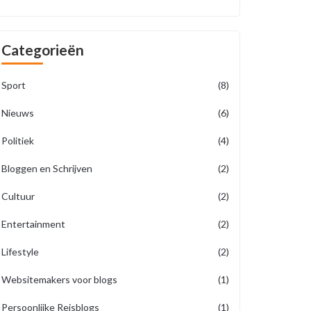
Categorieën
Sport
(8)
Nieuws
(6)
Politiek
(4)
Bloggen en Schrijven
(2)
Cultuur
(2)
Entertainment
(2)
Lifestyle
(2)
Websitemakers voor blogs
(1)
Persoonlijke Reisblogs
(1)