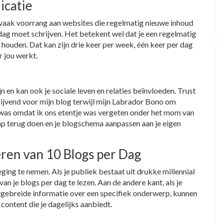
icatie
t vaak voorrang aan websites die regelmatig nieuwe inhoud
 dag moet schrijven. Het betekent wel dat je een regelmatig
ouden. Dat kan zijn drie keer per week, één keer per dag
r jou werkt.
n en kan ook je sociale leven en relaties beïnvloeden. Trust
rijvend voor mijn blog terwijl mijn Labrador Bono om
 was omdat ik ons etentje was vergeten onder het mom van
ap terug doen en je blogschema aanpassen aan je eigen
eren van 10 Blogs per Dag
ging te nemen. Als je publiek bestaat uit drukke millennial
van je blogs per dag te lezen. Aan de andere kant, als je
itgebreide informatie over een specifiek onderwerp, kunnen
content die je dagelijks aanbiedt.