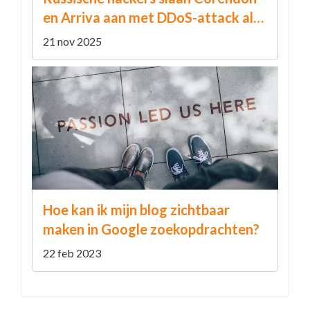
en Arriva aan met DDoS-attack als
wraak op Oekraïne-hulp
21 nov 2025
Hoe kan ik mijn blog zichtbaar
maken in Google zoekopdrachten?
22 feb 2023