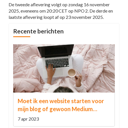
De tweede aflevering volgt op zondag 16 november
2025, eveneens om 20:20 CET op NPO 2. De derde en
laatste aflevering loopt af op 23 november 2025.
Recente berichten
Moet ik een website starten voor
mijn blog of gewoon Medium
gebruiken in plaats daarvan?
7 apr 2023