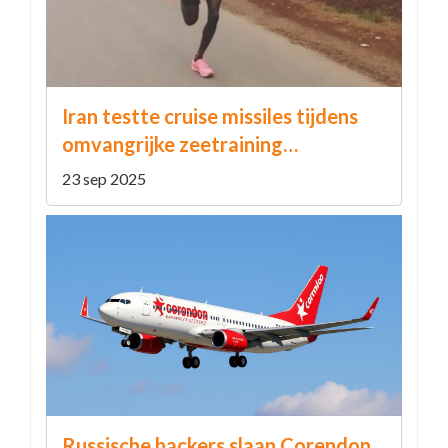
Iran testte cruise missiles tijdens
omvangrijke zeetraining
‘Sustainable Power 1404’
23 sep 2025
Russische hackers slaan Corendon