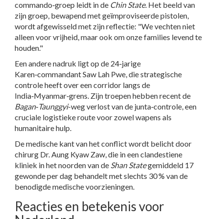
commando‑groep leidt in de
Chin State
. Het beeld van
zijn groep, bewapend met geïmproviseerde pistolen,
wordt afgewisseld met zijn reflectie: "We vechten niet
alleen voor vrijheid, maar ook om onze families levend te
houden."
Een andere nadruk ligt op de 24‑jarige
Karen‑commandant
Saw Lah Pwe
, die strategische
controle heeft over een corridor langs de
India‑Myanmar‑grens. Zijn troepen hebben recent de
Bagan‑Taunggyi
-weg verlost van de junta‑controle, een
cruciale logistieke route voor zowel wapens als
humanitaire hulp.
De medische kant van het conflict wordt belicht door
chirurg
Dr. Aung Kyaw Zaw
, die in een clandestiene
kliniek in het noorden van de
Shan State
gemiddeld 17
gewonde per dag behandelt met slechts 30 % van de
benodigde medische voorzieningen.
Reacties en betekenis voor