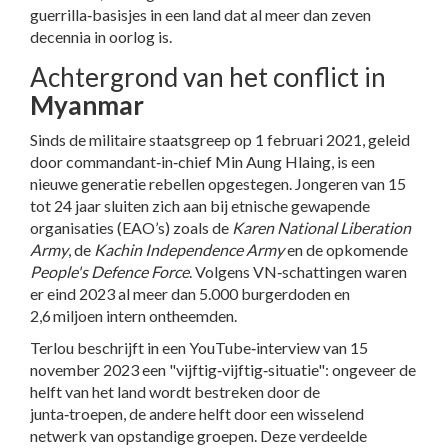
guerrilla‑basisjes in een land dat al meer dan zeven
decennia in oorlog is.
Achtergrond van het conflict in
Myanmar
Sinds de militaire staatsgreep op 1 februari 2021, geleid
door commandant‑in‑chief
Min Aung Hlaing
, is een
nieuwe generatie rebellen opgestegen. Jongeren van 15
tot 24 jaar sluiten zich aan bij etnische gewapende
organisaties (EAO’s) zoals de
Karen National Liberation
Army
, de
Kachin Independence Army
en de opkomende
People's Defence Force
. Volgens VN‑schattingen waren
er eind 2023 al meer dan 5.000 burgerdoden en
2,6 miljoen intern ontheemden.
Terlou beschrijft in een YouTube‑interview van 15
november 2023 een "vijftig‑vijftig‑situatie": ongeveer de
helft van het land wordt bestreken door de
junta‑troepen, de andere helft door een wisselend
netwerk van opstandige groepen. Deze verdeelde