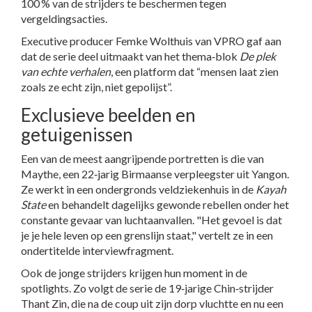
100 % van de strijders te beschermen tegen
vergeldingsacties.
Executive producer
Femke Wolthuis
van VPRO gaf aan
dat de serie deel uitmaakt van het thema‑blok
De plek
van echte verhalen
, een platform dat “mensen laat zien
zoals ze echt zijn, niet gepolijst”.
Exclusieve beelden en
getuigenissen
Een van de meest aangrijpende portretten is die van
Maythe
, een 22‑jarig Birmaanse verpleegster uit Yangon.
Ze werkt in een ondergronds veldziekenhuis in de
Kayah
State
en behandelt dagelijks gewonde rebellen onder het
constante gevaar van luchtaanvallen. "Het gevoel is dat
je je hele leven op een grenslijn staat," vertelt ze in een
ondertitelde interviewfragment.
Ook de jonge strijders krijgen hun moment in de
spotlights. Zo volgt de serie de 19‑jarige Chin‑strijder
Thant Zin
, die na de coup uit zijn dorp vluchtte en nu een