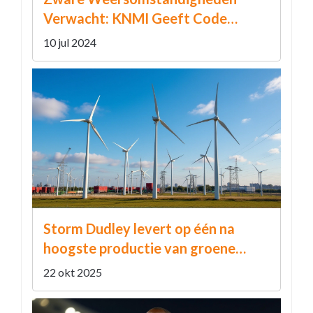
Verwacht: KNMI Geeft Code
Oranje af voor Heel Nederland
10 jul 2024
Storm Dudley levert op één na
hoogste productie van groene
energie in NL
22 okt 2025