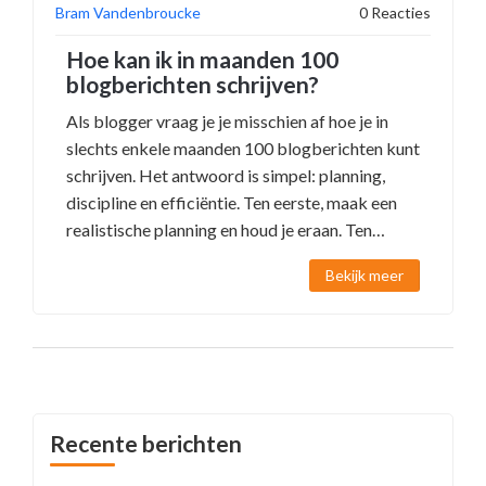
Bram Vandenbroucke
0 Reacties
Hoe kan ik in maanden 100
blogberichten schrijven?
Als blogger vraag je je misschien af hoe je in
slechts enkele maanden 100 blogberichten kunt
schrijven. Het antwoord is simpel: planning,
discipline en efficiëntie. Ten eerste, maak een
realistische planning en houd je eraan. Ten
tweede, blijf gefocust en gedisciplineerd bij het
Bekijk meer
schrijven. Tot slot, maak gebruik van
hulpmiddelen zoals spraakherkenning en
sjablonen om het schrijfproces te versnellen.
Met deze tips ben je goed op weg om jouw doel
te bereiken!
Recente berichten