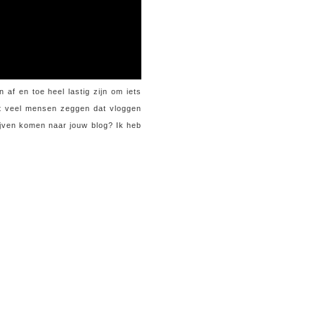
 af en toe heel lastig zijn om iets
dat veel mensen zeggen dat vloggen
ijven komen naar jouw blog? Ik heb