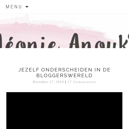
Skip
MENU
to
content
LEONIE
ANOUK
JEZELF ONDERSCHEIDEN IN DE
BLOGGERSWERELD
December 17, 2016
|
17 Comentaries