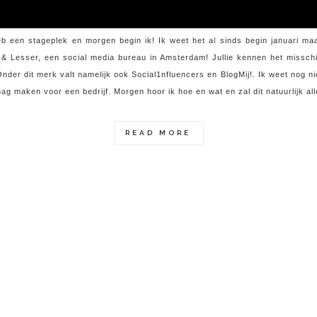
eb een stageplek en morgen begin ik! Ik weet het al sinds begin januari maar
t & Lesser, een social media bureau in Amsterdam! Jullie kennen het missch
der dit merk valt namelijk ook Social1nfluencers en BlogMij!. Ik weet nog ni
 mag maken voor een bedrijf. Morgen hoor ik hoe en wat en zal dit natuurlijk all
READ MORE