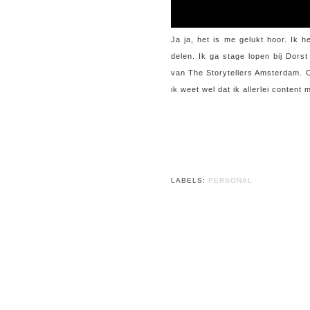
Ja ja, het is me gelukt hoor. Ik h
delen. Ik ga stage lopen bij Dors
van The Storytellers Amsterdam. On
ik weet wel dat ik allerlei content
LABELS:
PERSONAL
INSTAGRAM