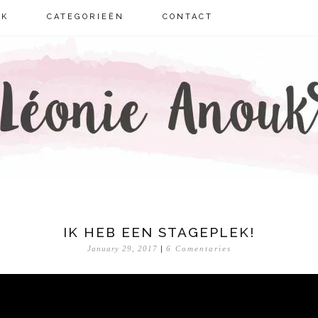
UK
CATEGORIEËN
CONTACT
IE ANOUK
IK HEB EEN STAGEPLEK!
January 29, 2017
|
6 Comentaries