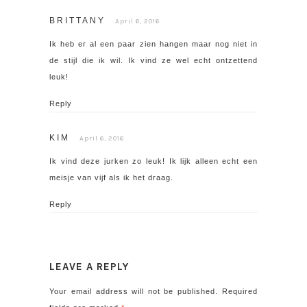
h
h
h
BRITTANY
April 6, 2016
a
a
a
r
r
r
Ik heb er al een paar zien hangen maar nog niet in
e
e
e
de stijl die ik wil. Ik vind ze wel echt ontzettend
o
o
o
leuk!
n
n
n
Reply
T
F
G
w
a
o
KIM
April 6, 2016
i
c
o
Ik vind deze jurken zo leuk! Ik lijk alleen echt een
t
e
g
meisje van vijf als ik het draag.
t
b
l
e
o
e
Reply
r
o
+
(
k
(
O
(
O
LEAVE A REPLY
p
O
p
e
p
e
Your email address will not be published.
Required