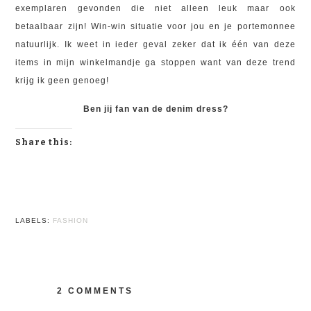
exemplaren gevonden die niet alleen leuk maar ook
betaalbaar zijn! Win-win situatie voor jou en je portemonnee
natuurlijk. Ik weet in ieder geval zeker dat ik één van deze
items in mijn winkelmandje ga stoppen want van deze trend
krijg ik geen genoeg!
Ben jij fan van de denim dress?
Share this:
C
C
C
l
l
l
i
i
i
LABELS:
FASHION
c
c
c
k
k
k
t
t
t
o
o
o
2 COMMENTS
s
s
s