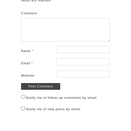
fields are marked
*
n
e
n
s
n
s
Comment
i
s
i
n
i
n
n
n
n
e
n
e
w
e
w
Name
*
w
w
w
i
w
i
Email
*
n
i
n
Website
d
n
d
o
d
o
w
o
w
Notify me of follow-up comments by email.
)
w
)
)
Notify me of new posts by email.