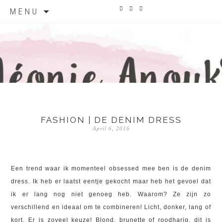
Skip to content



MENU
LÉONIE
ANOUK
FASHION | DE DENIM DRESS
April 6, 2016
Een trend waar ik momenteel obsessed mee ben is de denim
dress. Ik heb er laatst eentje gekocht maar heb het gevoel dat
ik er lang nog niet genoeg heb. Waarom? Ze zijn zo
verschillend en ideaal om te combineren! Licht, donker, lang of
kort. Er is zoveel keuze! Blond, brunette of roodharig, dit is