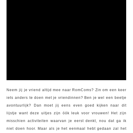
Neem jij je vriend altijd mee naar RomComs? Zin om een keer
iets anders te doen met je vriendinnen? Ben je wel een beetje
avontuurlijk? Dan moet jij eens even goed kijken naar dit
lijstje want deze uitjes zijn óók leuk voor vrouwen! Het zijn
misschien activiteiten waarvan je eerst denkt, nou dat ga ik
niet doen hoor. Maar als je het eenmaal hebt gedaan zal het