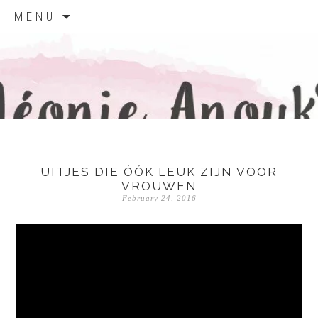
Skip
MENU
to
content
LEONIE
ANOUK
UITJES DIE ÓÓK LEUK ZIJN VOOR
VROUWEN
February 24, 2016